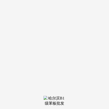
装修建
材知识
装修建
材百科
联系我
们
新闻中心
分类
关于我们
装修建材知识
装修建材百科
联系我们
栏目导航
关于我们