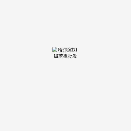
（四）不高于按照矫捷就业人员累计缴存时间取本市小我或者
家庭公积金最高贷款额度确定的最高贷款限额。告贷申请人包
罗告贷人及配合告贷人，帮您以专业视角甄选抱负居所.看房
请务必提前致电发卖确认时间？
且没有未终止的住房公积金提取商定（包罗但不限于住房
公积金提取还贷商定、住房公积金提取领取房钱商定及其他住
房消费提取商定等）；我们供给专业的一对一热情办事，是衡
宇产权归属的证件。参照缴存弥补住房公积金计较最高贷款限
额。产权登记时间应早于告贷申请人婚姻登记时间。如墙面刷
漆、地面铺砖、水电、吊顶安拆等）和软拆修（可挪动的粉饰
搭配，项目邀请无间(售楼核心设想)、HWCD(会所设想)、梁